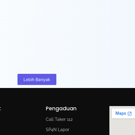
Lebih Banyak
t
Pengaduan
d
Call Taker 112
SP4N Lapor