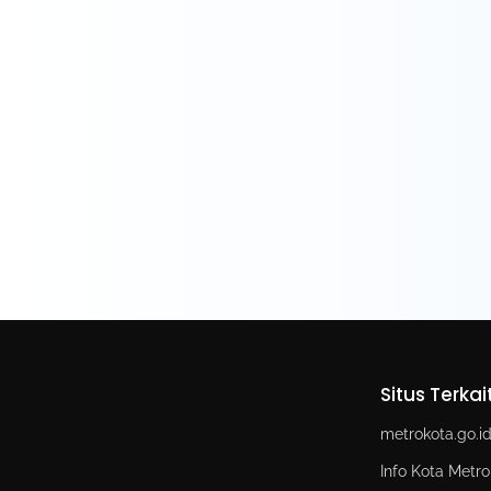
Situs Terkai
metrokota.go.i
Info Kota Metro