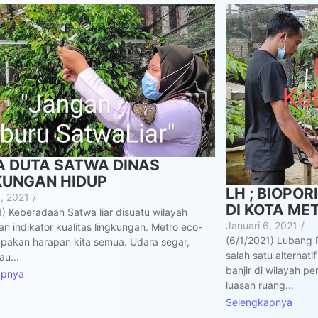
A DUTA SATWA DINAS
KUNGAN HIDUP
LH ; BIOPOR
6, 2021
/
DI KOTA ME
1) Keberadaan Satwa liar disuatu wilayah
Januari 6, 2021
/
n indikator kualitas lingkungan. Metro eco-
(6/1/2021) Lubang 
upakan harapan kita semua. Udara segar,
salah satu alternat
au...
banjir di wilayah 
apnya
luasan ruang...
Selengkapnya