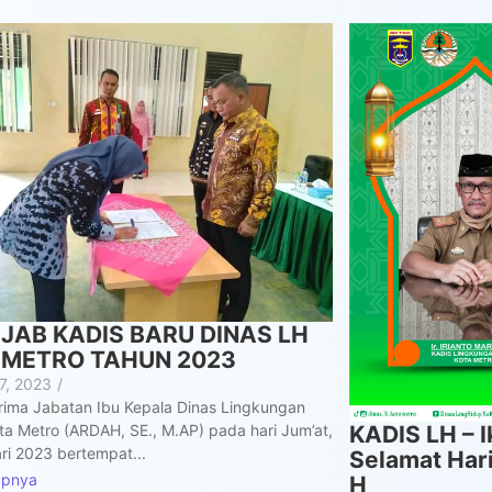
IJAB KADIS BARU DINAS LH
 METRO TAHUN 2023
17, 2023
/
rima Jabatan Ibu Kepala Dinas Lingkungan
KADIS LH – 
ta Metro (ARDAH, SE., M.AP) pada hari Jum’at,
ri 2023 bertempat...
Selamat Hari
apnya
H