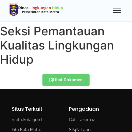
Seksi Pemantauan
Kualitas Lingkungan
Hidup
Lihat Dokumen
Situs Terkait
Pengaduan
metrokota.go.id
Call Taker 112
Info Kota Metro
SP4N Lapor