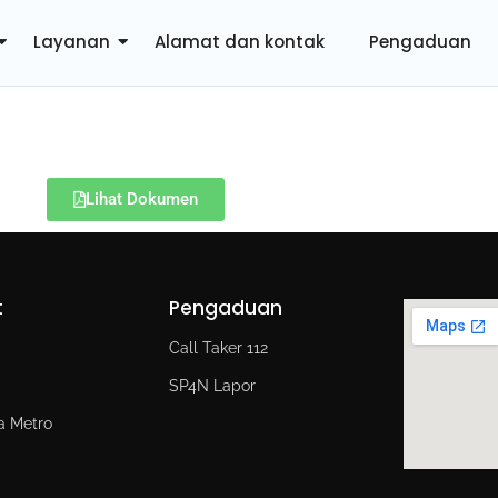
Layanan
Alamat dan kontak
Pengaduan
Lihat Dokumen
t
Pengaduan
d
Call Taker 112
SP4N Lapor
a Metro