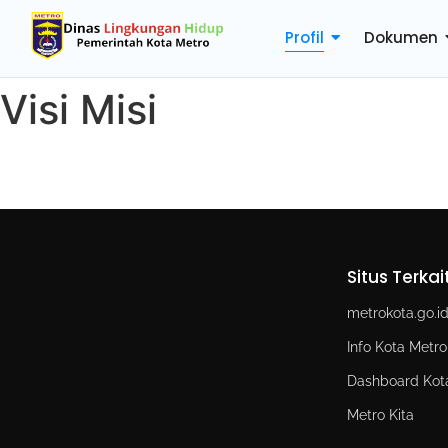
Profil
Dokumen
Visi Misi
Situs Terkai
metrokota.go.i
Info Kota Metro
Dashboard Kot
Metro Kita