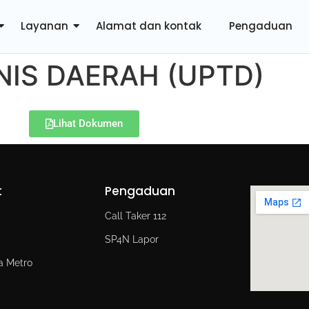
Layanan
Alamat dan kontak
Pengaduan
NIS DAERAH (UPTD)
Lihat Dokumen
t
Pengaduan
d
Call Taker 112
SP4N Lapor
a Metro