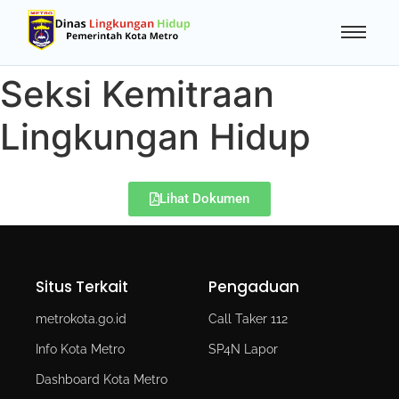
Seksi Kemitraan
Lingkungan Hidup
Lihat Dokumen
Situs Terkait
Pengaduan
metrokota.go.id
Call Taker 112
Info Kota Metro
SP4N Lapor
Dashboard Kota Metro